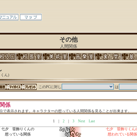
その他
人間関係
ん
くん)
このPCに対し
は
関係
単位で表示されます。キャラクターの想っている人間関係を見ることが出来ます。
1
|
2
|
3
Next
Last
七夕 笹飾りくんの
七夕 笹飾りくん
想っている関係
想われている関係