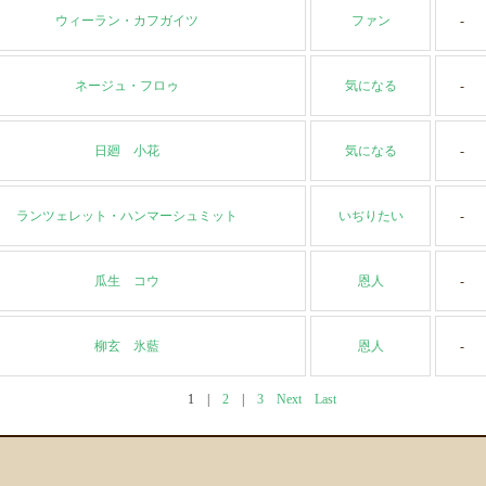
ウィーラン・カフガイツ
ファン
-
ネージュ・フロゥ
気になる
-
日廻 小花
気になる
-
ランツェレット・ハンマーシュミット
いぢりたい
-
瓜生 コウ
恩人
-
柳玄 氷藍
恩人
-
1
|
2
|
3
Next
Last