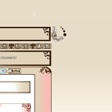
SNL9998767
と
の