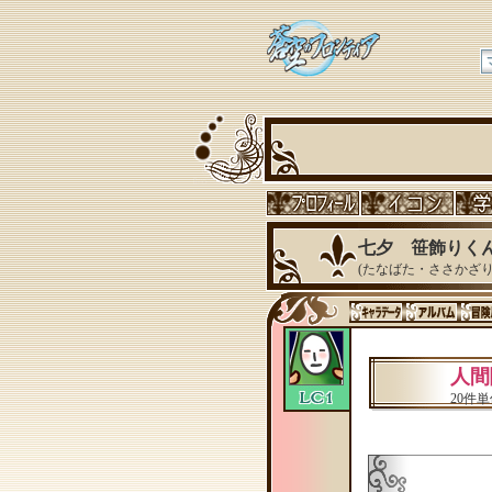
七夕 笹飾りく
(たなばた・ささかざり
人間
20件