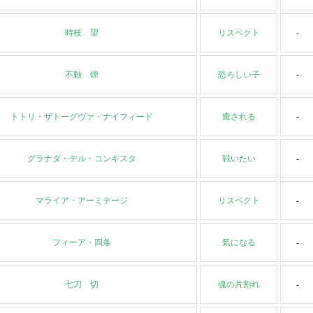
時枝 望
リスペクト
-
不動 煙
恐ろしい子
-
トトリ・ザトーグヴァ・ナイフィード
癒される
-
グラナダ・デル・コンキスタ
戦いたい
-
マライア・アーミテージ
リスペクト
-
フィーア・四条
気になる
-
七刀 切
魂の片割れ
-