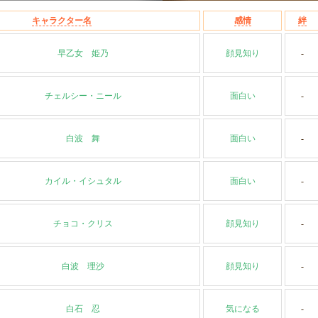
キャラクター名
感情
絆
早乙女 姫乃
顔見知り
-
チェルシー・ニール
面白い
-
白波 舞
面白い
-
カイル・イシュタル
面白い
-
チョコ・クリス
顔見知り
-
白波 理沙
顔見知り
-
白石 忍
気になる
-