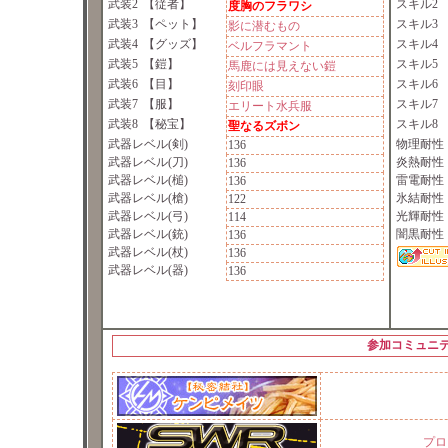
武装2
【従者】
スキル2
度胸のフラワシ
武装3
【ペット】
スキル3
影に潜むもの
武装4
【グッズ】
スキル4
ベルフラマント
武装5
【鎧】
スキル5
馬鹿には見えない鎧
武装6
【目】
スキル6
刻印眼
武装7
【服】
スキル7
エリート水兵服
武装8
【秘宝】
スキル8
聖なるズボン
武器レベル(剣)
物理耐性
136
武器レベル(刀)
炎熱耐性
136
武器レベル(槌)
雷電耐性
136
武器レベル(槍)
氷結耐性
122
武器レベル(弓)
光輝耐性
114
武器レベル(銃)
闇黒耐性
136
武器レベル(杖)
136
武器レベル(器)
136
参加コミュニ
プロ