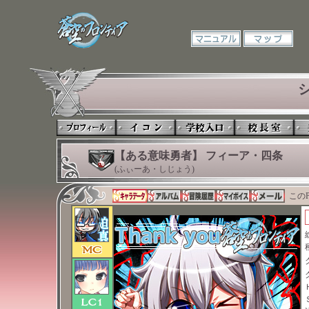
【ある意味勇者】 フィーア・四条
(ふぃーあ・しじょう)
このP