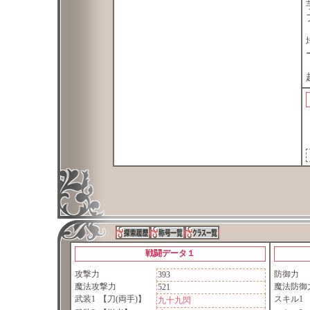
戦闘データ１
攻撃力
防御力
393
魔法攻撃力
魔法防御
521
武装1
【刀(両手)】
スキル1
九十九閃