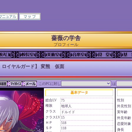
薔薇の学舎
プロフィール
・ロイヤルガード】 変熊 仮面
このPCに対し
は
基本データ
総合LV
性別
75
種族
地球人
外見性別
クラス
ドルイド
実年齢
クラスLV
15
外見年齢
ＨＰ
518
恋愛対象
ＳＰ
118
身長