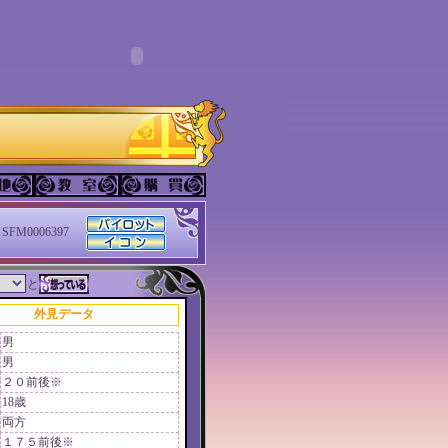
SFM0006397
と
外見データ
男
男
２０前後※
18歳
両方
１７５前後※