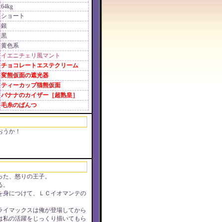
64kg
ショート
銀
黒
黄色系
イエニチェリ風マント
チョコレートエステクリーム
変熊仮面の遮光器
ティーカップ猫熊仮面
バナナのカイザー［超熟皇］
毛糸のぱんつ
おうか！
った、怒りの王子。
る。
を身につけて、ＬＣイオマンテの
ライマックスは俺が登場してから
は私の活躍をじっくり描いてもら