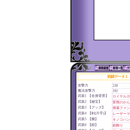
戦闘データ１
攻撃力
230
魔法攻撃力
192
武装1
【全身背景】
ロイヤルガ
武装2
【秘宝】
変熊のかん
武装3
【グッズ】
煙幕ファン
武装4
【剣(片手)】
レーザーマ
武装5
【腕】
キノコハン
武装6
【鎧】
鎧飾り