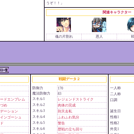
うぞ！！」
関連キャラクター
魂の片割れ
恩人
戦闘データ２
防御力
一人称
170
魔法防御力
83
二人称
スキル1
ードエンブレム
レジェンドストライク
口調
スキル2
づめ
肉体の完成
スキル3
誕生日
デーション
則天去私
スキル4
性格1
インゴーシュ
ふわふわ気分
スキル5
性格2
ド
警告
スキル6
外見1
歴戦の立ち回り