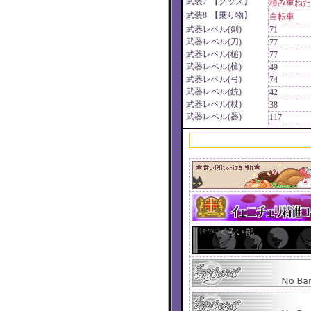
武装7
【グッズ】
積み重ねた
武装8
【乗り物】
自転車
武器レベル(剣)
71
武器レベル(刀)
77
武器レベル(槌)
77
武器レベル(槍)
49
武器レベル(弓)
74
武器レベル(銃)
42
武器レベル(杖)
38
武器レベル(器)
117