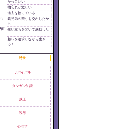
かっこいい
物忘れが激しい
過去を捨てている
ンテ
義兄弟の契りを交わしたか
ら
仮面
生い立ちを聞いて感動した
趣味を追求しながら生き
る！
特技
サバイバル
タシガン知識
威圧
説得
心理学