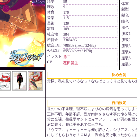
語学
99
体重
理数
91
髪型
体育
170
髪色
音楽
115
瞳色
美術
139
肌色
家庭
109
服装1
社会性
394
所持金
服装2
336843G
総合EXP
798868 (next / 22432)
服装3
ｸﾗｽEXP
65530 (next / 1970)
服装4
イラスト
勇二
服装5
CV
菰田晃生
服装6
決め台詞
貴様、私を見ているなっ！ならばじっくりと見てもら
自由設定
世の中の不条理、理不尽により心の病気を患ってしま
正体不明、年齢不詳。己が肉体をさらす事に命を懸け
常に全裸。薔薇学マントに赤マフラー、赤い羽の仮面
肩に乗り、腰に手をあて仁王立ち。
「ウフフ、キャッキャッは俺が許さん。シリアス、ク
にしてもらおうか！ＧＭよ、課金を受け取ったからに