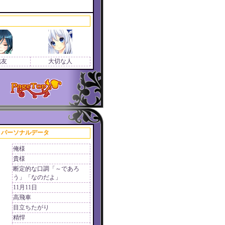
戦友
大切な人
パーソナルデータ
俺様
貴様
断定的な口調「～であろ
う」「なのだよ」
11月11日
高飛車
目立ちたがり
精悍