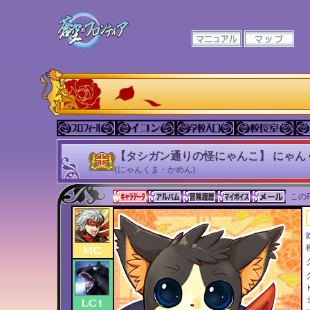
【タシガン通りの怪にゃんこ】 にゃん
(にゃんくま・かめん)
このP