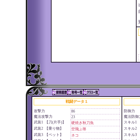
戦闘データ１
攻撃力
防御力
86
魔法攻撃力
魔法防御
23
武装1
【刀(片手)】
スキル1
硬焼き秋刀魚
武装2
【乗り物】
スキル2
空飛ぶ箒
武装3
【ペット】
スキル3
ネコ