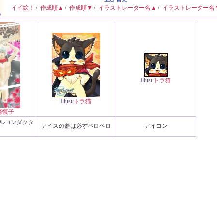
イイ絵！
/
作成順▲
/
作成順▼
/
イラストレーター名▲
/
イラストレーター名
Illust:
トラ猫
Illust:
トラ猫
崎慎子
ルコンダクタ
アイスの蓋は必ずペロペロ
アイコン