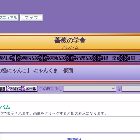
薔薇の学舎
アルバム
の怪にゃんこ】 にゃんくま 仮面
このPCに対し
は
バム
単位で表示されます。画像をクリックすると拡大表示になります。
並び替え