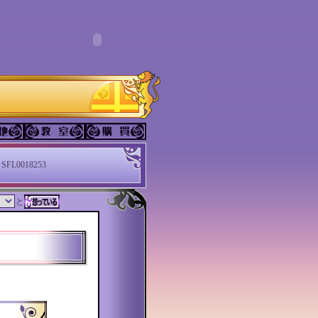
SFL0018253
と