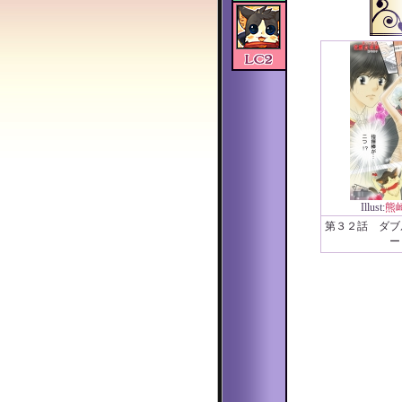
Illust:
熊
第３２話 ダブ
ー