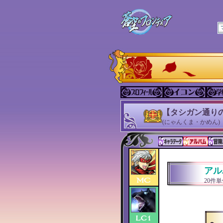
【タシガン通り
(にゃんくま・かめん)
アル
20件