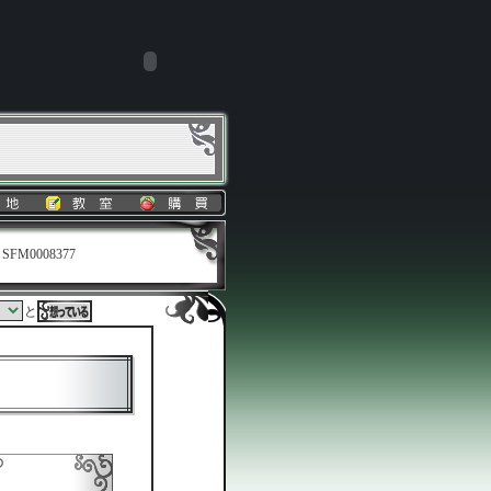
SFM0008377
と
の