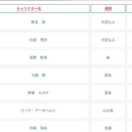
キャラクター名
感情
椎名 真
大切な人
白波 理沙
大切な人
遠野 歌菜
妹
七枷 陣
親友
東條 カガチ
悪友
ヴィナ・アーダベルト
心の友
月崎 羽純
先輩