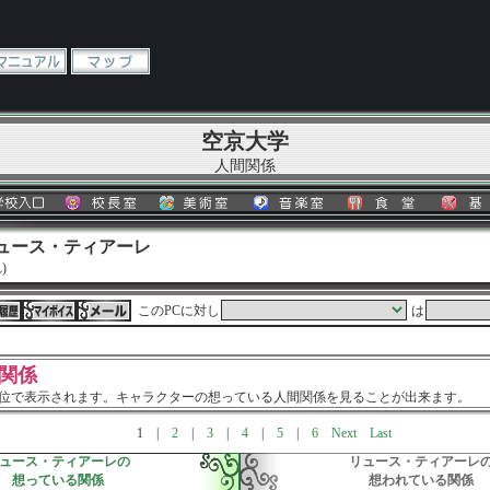
空京大学
人間関係
リュース・ティアーレ
)
このPCに対し
は
関係
単位で表示されます。キャラクターの想っている人間関係を見ることが出来ます。
1
|
2
|
3
|
4
|
5
|
6
Next
Last
ュース・ティアーレの
リュース・ティアーレ
想っている関係
想われている関係