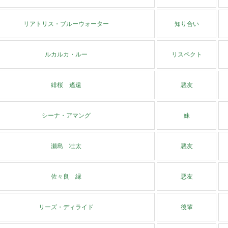
リアトリス・ブルーウォーター
知り合い
ルカルカ・ルー
リスペクト
緋桜 遙遠
悪友
シーナ・アマング
妹
瀬島 壮太
悪友
佐々良 縁
悪友
リーズ・ディライド
後輩