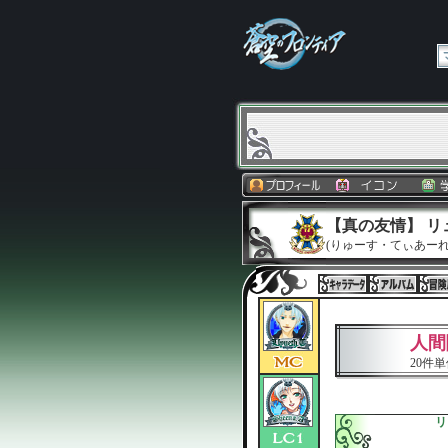
【真の友情】 
(りゅーす・てぃあーれ
人間
20件
リ