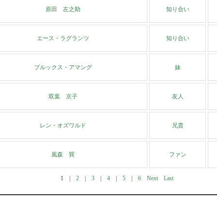
原田 左之助
知り合い
エース・ラグランツ
知り合い
ブルックス・アマング
妹
双葉 京子
友人
レン・オズワルド
兄貴
風森 巽
ファン
1
|
2
|
3
|
4
|
5
|
6
Next
Last