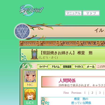
イル
【世話焼きお姉さん】 椎堂 朔
(しどう・さく)
このP
人間関係
20件単位で表示されます。キャラ
First
Previous
1
|
2
|
3
椎堂 朔の
想っている関係