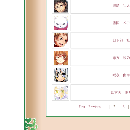
瀬島 壮太
雪国 ベア
日下部 社
志方 綾乃
咲夜 由宇
四方天 唯
First
Previous
1
|
2
|
3