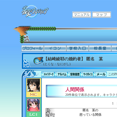
【結崎綾耶の婚約者】 匿名 某
(とくな・なにがし)
このP
人間関係
20件単位で表示されます。キャラ
1
匿名 某の
想っている関係