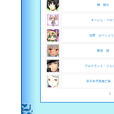
榊 朝斗
ネージュ・フロ
佐野 ルーシェリ
椎堂 朔
アルクラント・ジェ
非不未予異無亡病 
1