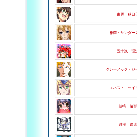
東雲 秋日
雅羅・サンダー
五十嵐 理
クレーメック・ジ
エネスト・セイ
結崎 綾耶
緋桜 遙遠