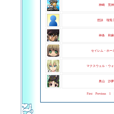
神崎 荒神
想詠 瑠兎
神条 和麻
セイレム・ホー
マクスウェル・ウォ
奥山 沙夢
First
Previous
1