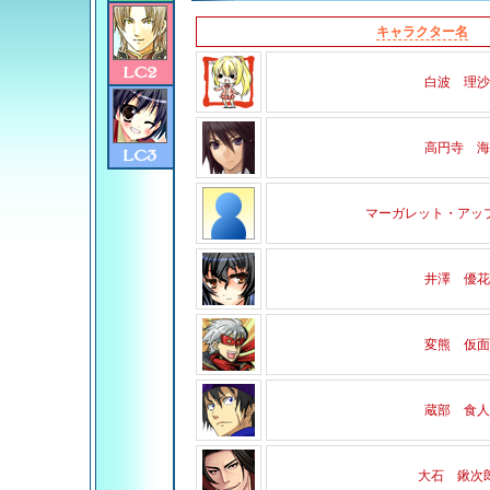
キャラクター名
白波 理沙
高円寺 海
マーガレット・アッ
井澤 優花
変熊 仮面
蔵部 食人
大石 鍬次