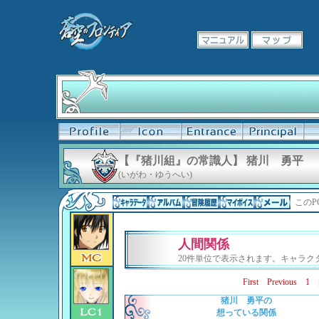
【『猪川組』の常識人】 猪川 勇平
(いがわ・ゆうへい)
このP
人間関係
20件単位で表示されます。キャラ
First
Previous
1
猪川 勇平の
想っている関係