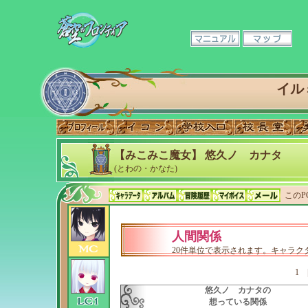
イル
【みこみこ魔女】 悠久ノ カナタ
(とわの・かなた)
このP
人間関係
20件単位で表示されます。キャラ
1
悠久ノ カナタの
想っている関係