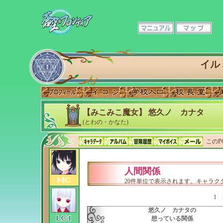
イル
【みこみこ魔女】 悠久ノ カナタ
(とわの・かなた)
このP
人間関係
20件単位で表示されます。キャラ
1
悠久ノ カナタの
想っている関係