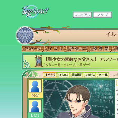
イル
【聖少女の素敵なお父さん】 アルツー
(あるつーる・らいへんべるがー)
このP