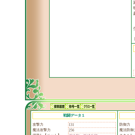
戦闘データ１
攻撃力
防御力
131
魔法攻撃力
魔法防御
256