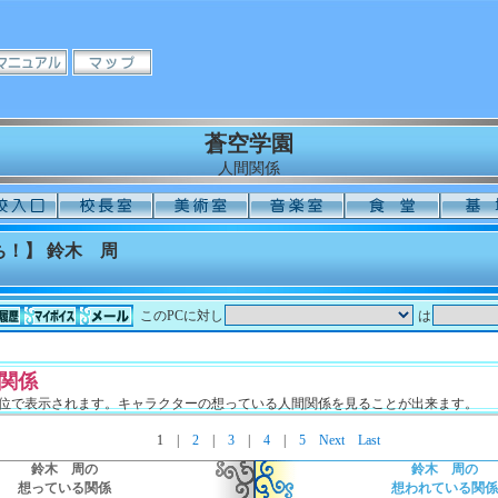
蒼空学園
人間関係
！】 鈴木 周
このPCに対し
は
関係
単位で表示されます。キャラクターの想っている人間関係を見ることが出来ます。
1
|
2
|
3
|
4
|
5
Next
Last
鈴木 周の
鈴木 周の
想っている関係
想われている関係