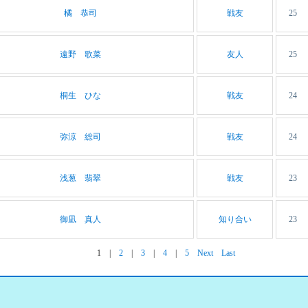
橘 恭司
戦友
25
遠野 歌菜
友人
25
桐生 ひな
戦友
24
弥涼 総司
戦友
24
浅葱 翡翠
戦友
23
御凪 真人
知り合い
23
1
|
2
|
3
|
4
|
5
Next
Last