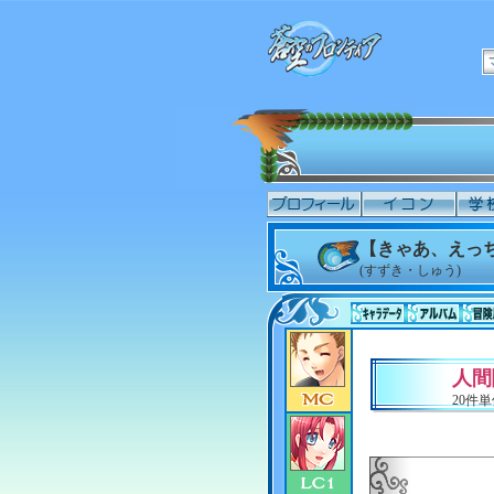
【きゃあ、えっち
(すずき・しゅう)
人間
20件