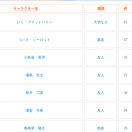
キャラクター名
感情
絆
レミ・フラットパイン
大切な人
63
コハク・ソーロッド
親友
47
小鳥遊 美羽
友人
35
瀬島 壮太
友人
31
樹月 刀真
友人
30
漆髪 月夜
友人
29
御神楽 陽太
戦友
29