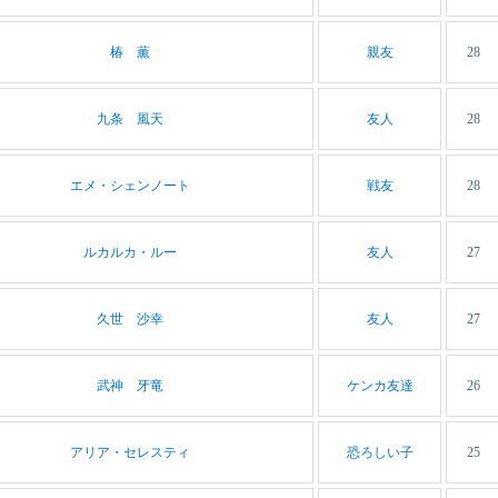
椿 薫
親友
28
九条 風天
友人
28
エメ・シェンノート
戦友
28
ルカルカ・ルー
友人
27
久世 沙幸
友人
27
武神 牙竜
ケンカ友達
26
アリア・セレスティ
恐ろしい子
25