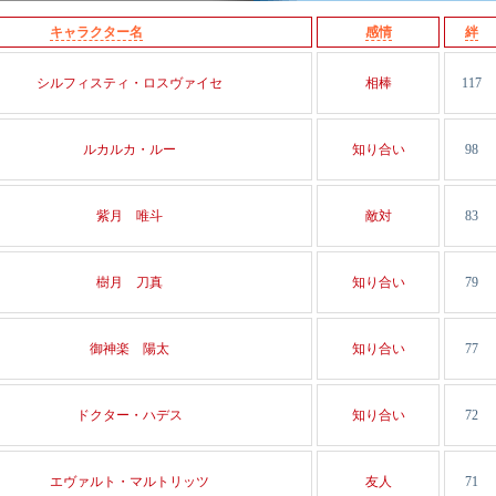
キャラクター名
感情
絆
シルフィスティ・ロスヴァイセ
相棒
117
ルカルカ・ルー
知り合い
98
紫月 唯斗
敵対
83
樹月 刀真
知り合い
79
御神楽 陽太
知り合い
77
ドクター・ハデス
知り合い
72
エヴァルト・マルトリッツ
友人
71