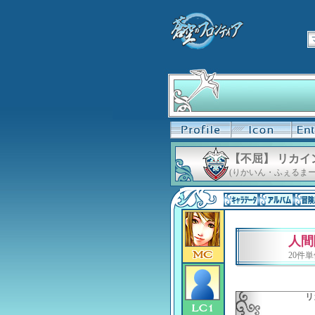
【不屈】 リカイ
(りかいん・ふぇるまー
人間
20件
リ