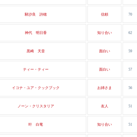
騎沙良 詩穂
信頼
70
神代 明日香
知り合い
62
黒崎 天音
面白い
59
ティー・ティー
面白い
57
イコナ・ユア・クックブック
お姉さま
56
ノーン・クリスタリア
友人
51
叶 白竜
知り合い
51