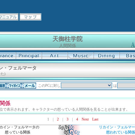
天御柱学院
人間関係
ン・フェルマータ
た)
このPCに対し
は
関係
単位で表示されます。キャラクターの想っている人間関係を見ることが出来ます。
1
|
2
|
3
|
4
Next
Last
カイン・フェルマータの
リカイン・フェルマー
想っている関係
想われている関係