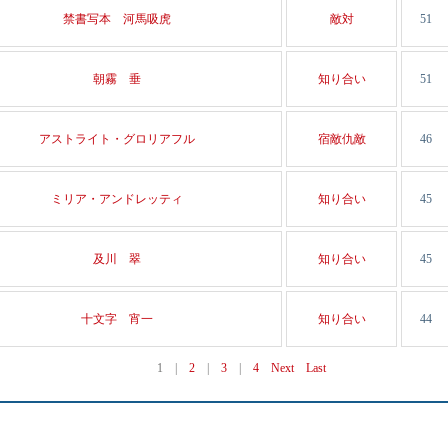
禁書写本 河馬吸虎
敵対
51
朝霧 垂
知り合い
51
アストライト・グロリアフル
宿敵仇敵
46
ミリア・アンドレッティ
知り合い
45
及川 翠
知り合い
45
十文字 宵一
知り合い
44
1
|
2
|
3
|
4
Next
Last