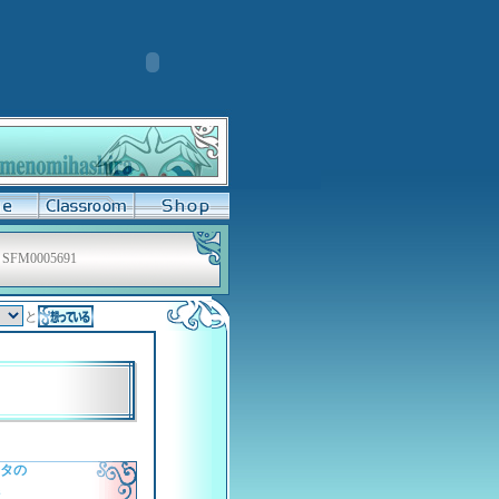
SFM0005691
と
タの