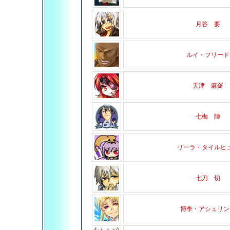
月谷 要
ルイ・フリード
天津 麻羅
七枷 陣
リーラ・タイルヒ
七刀 切
博季・アシュリン