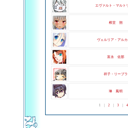
エヴァルト・マルト
椎堂 朔
ヴェルリア・アルカ
富永 佐那
祥子・リーブラ
琳 鳳明
1
|
2
|
3
|
4