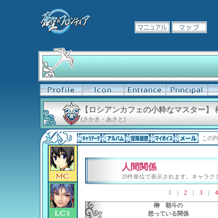
【ロシアンカフェの小粋なマスター】 
(さかき・あさと)
このP
人間関係
20件単位で表示されます。キャラ
1
|
2
|
3
|
4
榊 朝斗の
想っている関係