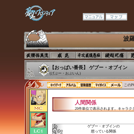
波
【おっぱい番長】 ゲブー・オブイン
(げぶー・おぶいん)
このP
人間関係
20件単位で表示されます。キャラ
ゲブー・オブインの
想っている関係