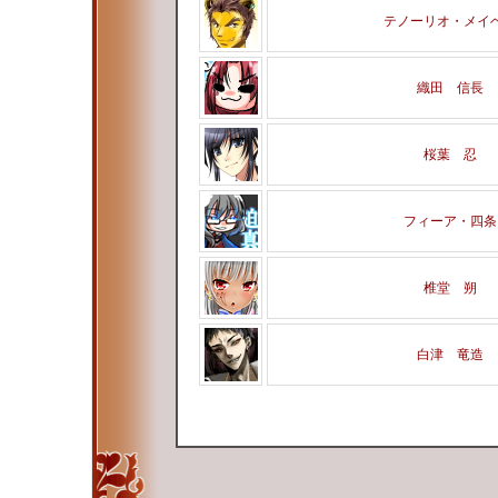
テノーリオ・メイ
織田 信長
桜葉 忍
フィーア・四条
椎堂 朔
白津 竜造