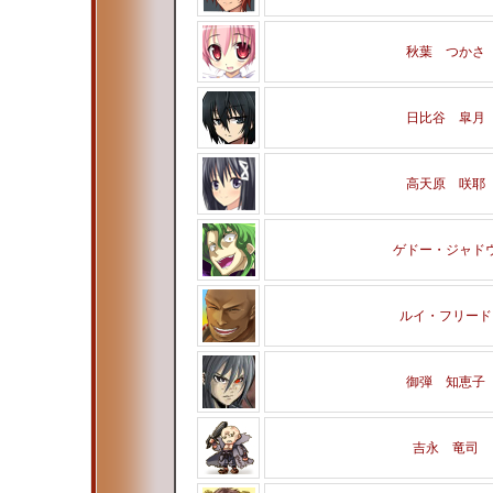
秋葉 つかさ
日比谷 皐月
高天原 咲耶
ゲドー・ジャド
ルイ・フリード
御弾 知恵子
吉永 竜司