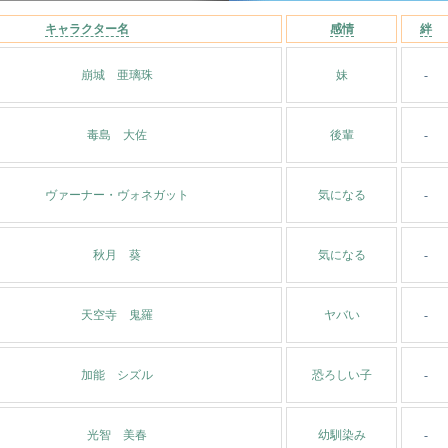
キャラクター名
感情
絆
崩城 亜璃珠
妹
-
毒島 大佐
後輩
-
ヴァーナー・ヴォネガット
気になる
-
秋月 葵
気になる
-
天空寺 鬼羅
ヤバい
-
加能 シズル
恐ろしい子
-
光智 美春
幼馴染み
-