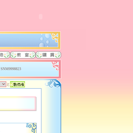
SNM9998823
と