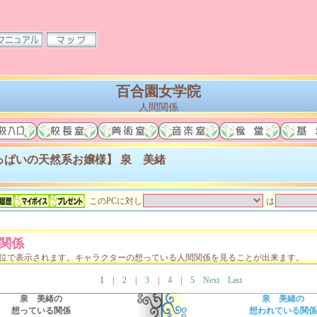
百合園女学院
人間関係
っぱいの天然系お嬢様】 泉 美緒
このPCに対し
は
関係
単位で表示されます。キャラクターの想っている人間関係を見ることが出来ます。
1
|
2
|
3
|
4
|
5
Next
Last
泉 美緒の
泉 美緒の
想っている関係
想われている関係