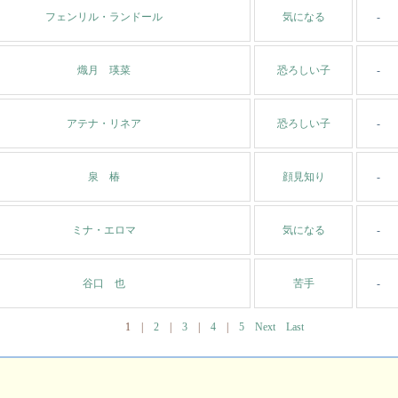
フェンリル・ランドール
気になる
-
熾月 瑛菜
恐ろしい子
-
アテナ・リネア
恐ろしい子
-
泉 椿
顔見知り
-
ミナ・エロマ
気になる
-
谷口 也
苦手
-
1
|
2
|
3
|
4
|
5
Next
Last