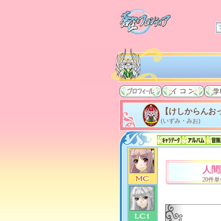
【けしからんお
(いずみ・みお)
人間
20件