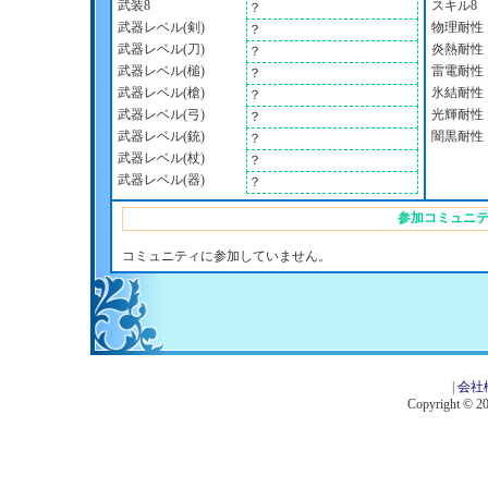
武装8
スキル8
？
武器レベル(剣)
物理耐性
？
武器レベル(刀)
炎熱耐性
？
武器レベル(槌)
雷電耐性
？
武器レベル(槍)
氷結耐性
？
武器レベル(弓)
光輝耐性
？
武器レベル(銃)
闇黒耐性
？
武器レベル(杖)
？
武器レベル(器)
？
参加コミュニ
コミュニティに参加していません。
|
会社
Copyright © 201