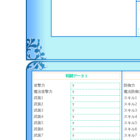
戦闘データ１
攻撃力
防御力
？
魔法攻撃力
魔法防御
？
武装1
スキル1
？
武装2
スキル2
？
武装3
スキル3
？
武装4
スキル4
？
武装5
スキル5
？
武装6
スキル6
？
武装7
スキル7
？