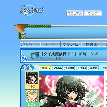
【タイ捨流修行中！】 加能 シズル
(かのう・しずる)
このP