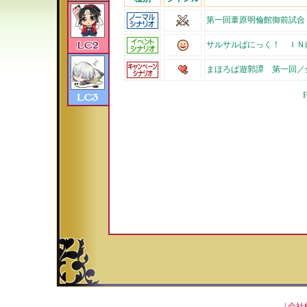
第一回葦原明倫館御前試合
サルサルぱにっく！ ＩＮ
まほろば遊郭譚 第一回／
F
|
会社