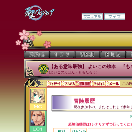
【ある意味最強】 よいこの絵本 『も
(よいこのえほん・ももたろう)
このP
冒険履歴
現在参加中の、またはこれまで参加
F
経験値獲得は1シナリオずつ行ってくだ
種別
ジャンル