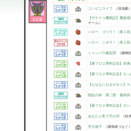
コンビニライフ
（深池豪
【ザナドゥ魔戦記】魔族侵
チーム）
ハロー、ゴリラ！（第１回
ハロー、シボラ！（第２回
シャンバラ鑑定団
（篠崎
【蒼フロ２周年記念】未来
【蒼フロ２周年記念】ちっ
【なななにおまかせ☆】ス
戦乱の絆 第二部 最終回
【蒼フロ２周年記念】タシ
あなたと私で天の河
（桂木
空大迷子
（瀬海緒つなぐ