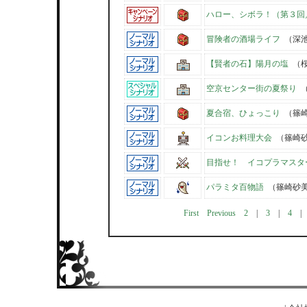
ハロー、シボラ！（第３回
冒険者の酒場ライフ
（深
【賢者の石】陽月の塩
（桜
空京センター街の夏祭り
（
夏合宿、ひょっこり
（篠崎
イコンお料理大会
（篠崎
目指せ！ イコプラマスタ
パラミタ百物語
（篠崎砂
First
Previous
2
|
3
|
4