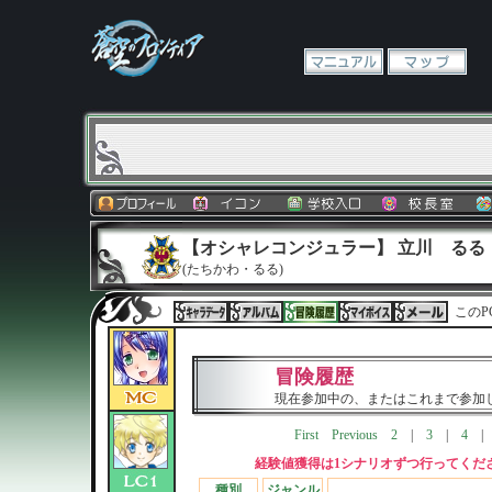
【オシャレコンジュラー】 立川 るる
(たちかわ・るる)
このP
冒険履歴
現在参加中の、またはこれまで参加
First
Previous
2
|
3
|
4
経験値獲得は1シナリオずつ行ってくだ
種別
ジャンル