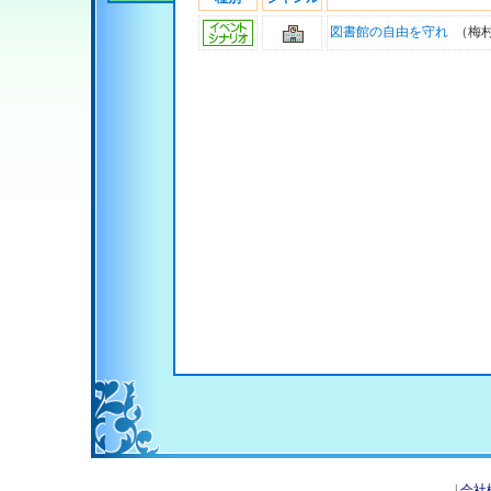
図書館の自由を守れ
（梅村
|
会社