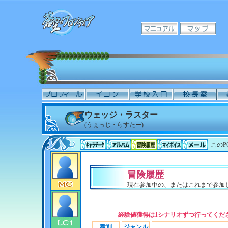
ウェッジ・ラスター
(うぇっじ・らすたー)
このP
冒険履歴
現在参加中の、またはこれまで参加
経験値獲得は1シナリオずつ行ってくだ
種別
ジャンル