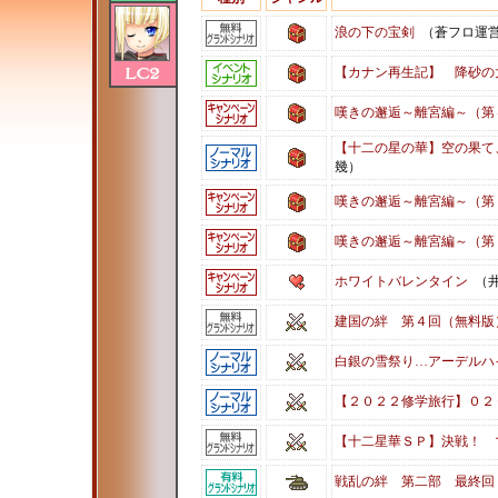
浪の下の宝剣
（蒼フロ運
【カナン再生記】 降砂の
嘆きの邂逅～離宮編～（第
【十二の星の華】空の果て
幾）
嘆きの邂逅～離宮編～（第
嘆きの邂逅～離宮編～（第
ホワイトバレンタイン
（井
建国の絆 第４回（無料版
白銀の雪祭り…アーデルハ
【２０２２修学旅行】０２
【十二星華ＳＰ】決戦！ 
戦乱の絆 第二部 最終回