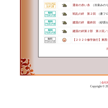
運命の赤い糸
（冷泉みの
戦乱の絆 第２回
（蒼フロ
建国の絆 最終回
（砂原
建国の絆第２部 第２回／
【２０２０修学旅行】東西
F
|
会社
Copyright © 201