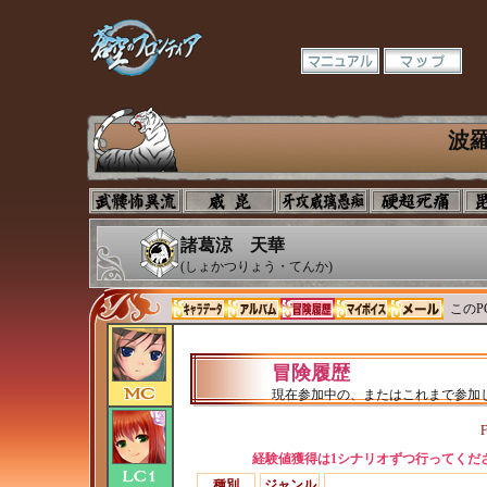
波
諸葛涼 天華
(しょかつりょう・てんか)
このP
冒険履歴
現在参加中の、またはこれまで参加
F
経験値獲得は1シナリオずつ行ってくだ
種別
ジャンル