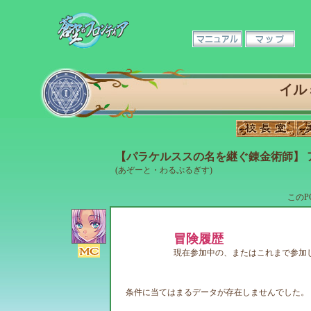
イル
【パラケルススの名を継ぐ錬金術師】 
(あぞーと・わるぷるぎす)
このP
冒険履歴
現在参加中の、またはこれまで参加
条件に当てはまるデータが存在しませんでした。