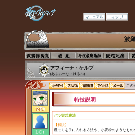
波
アフィーナ・ケルブ
(あふぃーな・けるぶ)
このP
特技説明
パラ実式農法
【解説】
種モミを手に入れる方法や、小麦粉のようなもの