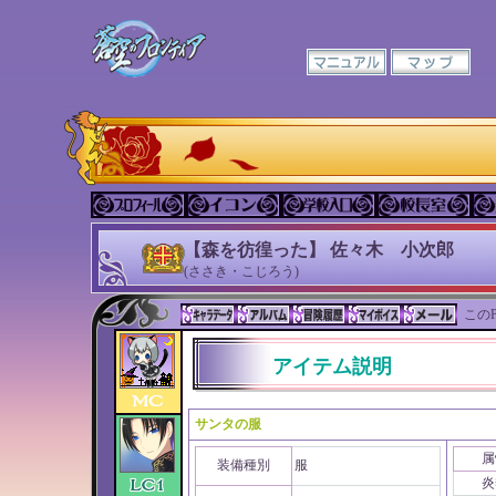
【森を彷徨った】 佐々木 小次郎
(ささき・こじろう)
このP
アイテム説明
サンタの服
属
装備種別
服
炎