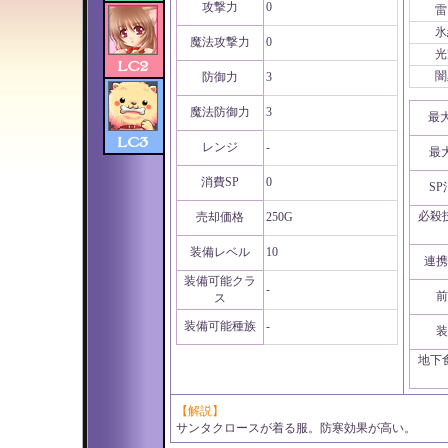
攻撃力
0
雷
氷
魔法攻撃力
0
光
闇
防御力
3
魔法防御力
3
最
レンジ
-
最
消費SP
0
S
必殺
売却価格
250G
装備レベル
10
連携
装備可能クラ
-
前
ス
装備可能種族
-
装
地下
【解説】
サンタクロースが着る服。防寒効果が高い。