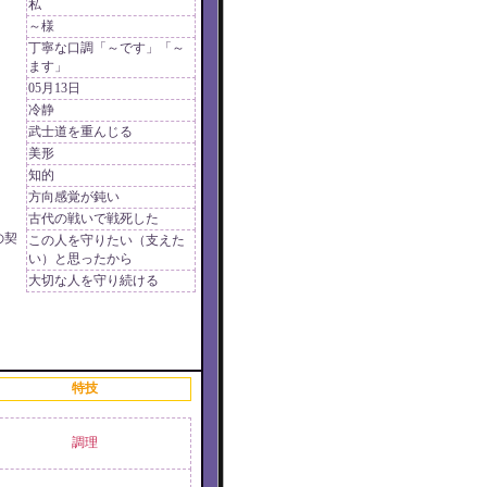
私
～様
丁寧な口調「～です」「～
ます」
05月13日
冷静
武士道を重んじる
美形
知的
方向感覚が鈍い
古代の戦いで戦死した
の契
この人を守りたい（支えた
い）と思ったから
大切な人を守り続ける
特技
調理