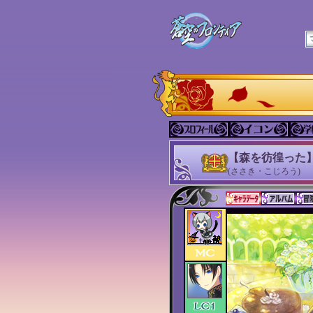
【森を彷徨った】
(ささき・こじろう)