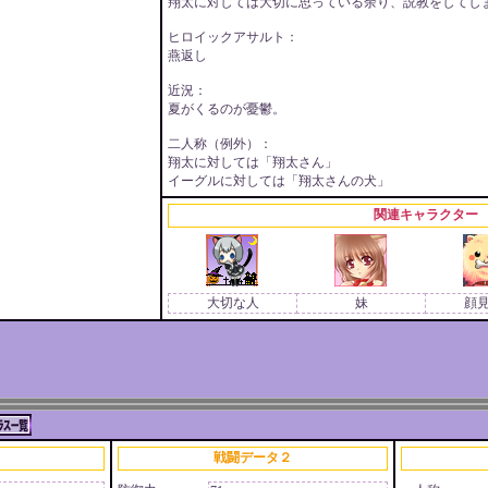
翔太に対しては大切に思っている余り、説教をしてし
ヒロイックアサルト：
燕返し
近況：
夏がくるのが憂鬱。
二人称（例外）：
翔太に対しては「翔太さん」
イーグルに対しては「翔太さんの犬」
関連キャラクター
大切な人
妹
顔
戦闘データ２