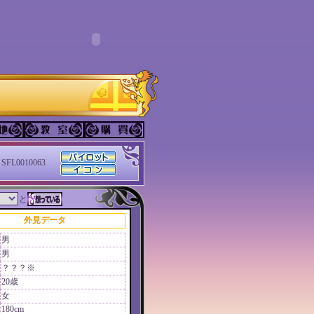
SFL0010063
と
外見データ
男
男
？？？※
20歳
女
180cm