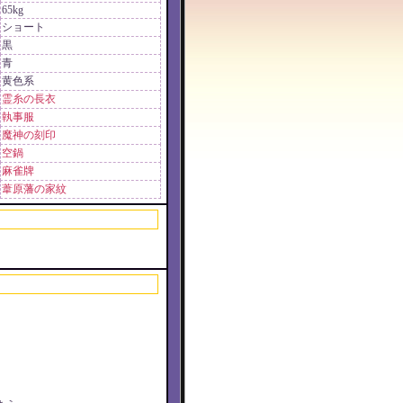
65kg
ショート
黒
青
黄色系
霊糸の長衣
執事服
魔神の刻印
空鍋
麻雀牌
葦原藩の家紋
。