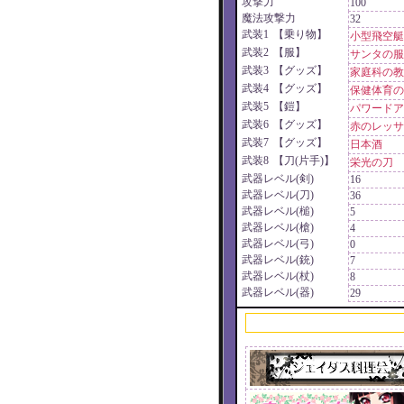
攻撃力
100
魔法攻撃力
32
武装1
【乗り物】
小型飛空艇
武装2
【服】
サンタの服
武装3
【グッズ】
家庭科の教
武装4
【グッズ】
保健体育の
武装5
【鎧】
パワードア
武装6
【グッズ】
赤のレッサ
武装7
【グッズ】
日本酒
武装8
【刀(片手)】
栄光の刀
武器レベル(剣)
16
武器レベル(刀)
36
武器レベル(槌)
5
武器レベル(槍)
4
武器レベル(弓)
0
武器レベル(銃)
7
武器レベル(杖)
8
武器レベル(器)
29