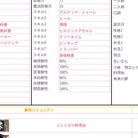
防御力
一人称
71
魔法防御力
33
二人称
スキル1
アルティマ・トゥーレ
口調
スキル2
ヒール
スキル3
誕生日
科書
博識
スキル4
性格1
教科書
ヒロイックアサルト
スキル5
性格2
ーマー
ティータイム
スキル6
外見1
ースフィア
ピッキング
スキル7
外見2
トラッパー
スキル8
弱点
身体検査
物理耐性
90%
生い立ち
炎熱耐性
100%
小林 翔太と
雷電耐性
100%
約理由
氷結耐性
80%
将来の夢
光輝耐性
100%
闇黒耐性
100%
参加コミュニティ
ジェイダス料理会