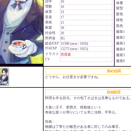
語学
16
体重
理数
16
髪型
体育
33
髪色
音楽
17
瞳色
美術
21
肌色
家庭
30
服装1
社会性
26
服装2
所持金
0G
総合EXP
服装3
31590 (next / 1910)
ｸﾗｽEXP
12275 (next / 1925)
服装4
イラスト
雨屋森
服装5
CV
服装6
決め台詞
どうやら、お仕置きが必要ですね。
自由設定
料理を作る担当。その包丁さばきは見事なものである
大食い王子、変態犬、暗殺猫という
奇抜な面々が周りにいても常に冷静。平常心。
性格：
物腰は丁寧だが敵意がある者に対してのみ毒舌。