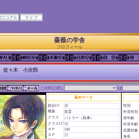
薔薇の学舎
プロフィール
 佐々木 小次郎
このPCに対し
は
基本データ
総合LV
性別
28
種族
英霊
外見性別
クラス
バトラー（執事）
実年齢
クラスLV
16
外見年齢
ＨＰ
188
恋愛対象
ＳＰ
25
身長