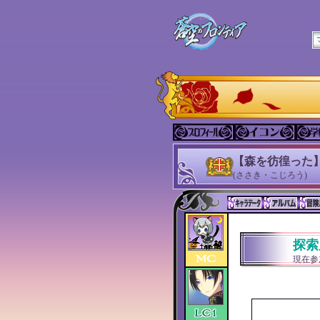
【森を彷徨った】
(ささき・こじろう)
探索
現在参