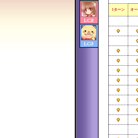
1ターン
オー