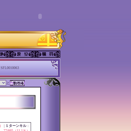
SFL0010063
と
％）
|
１ターンキル
：
77/695（11.1％）