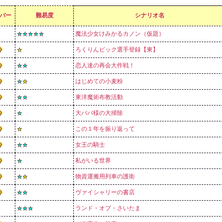
バー
難易度
シナリオ名
魔法少女けみかるカノン（仮題）
ろくりんピック選手登録【東】
恋人達の再会大作戦！
はじめての小麦粉
東洋魔術布教活動
大ババ様の大掃除
この１年を振り返って
女王の騎士
私がいる世界
物資運搬用列車の護衛
ヴァイシャリーの書店
ランド・オブ・さいたま