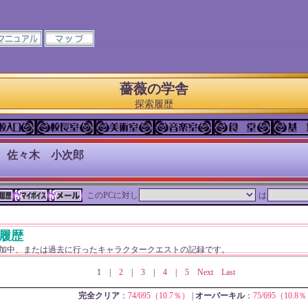
薔薇の学舎
探索履歴
 佐々木 小次郎
このPCに対し
は
履歴
加中、または過去に行ったキャラクタークエストの記録です。
1
|
2
|
3
|
4
|
5
Next
Last
完全クリア
：
74/695（10.7％）
|
オーバーキル
：
75/695（10.8