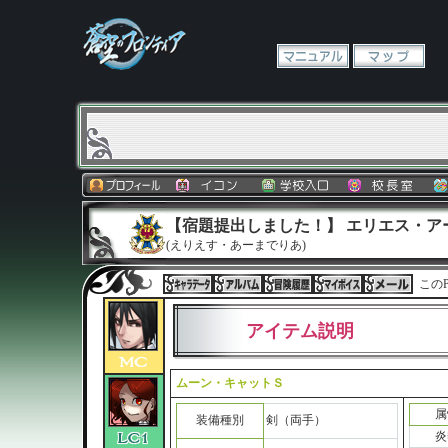
【宿題提出しました！】 エリエス・ア
(えりえす・あーまでりあ)
このP
アイテム説明
ムーン・キャットＳ
属
装備種別
剣（両手）
炎