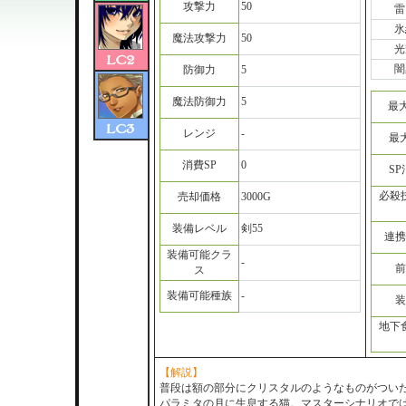
攻撃力
50
雷
氷
魔法攻撃力
50
光
闇
防御力
5
魔法防御力
5
最
レンジ
-
最
消費SP
0
S
必殺
売却価格
3000G
装備レベル
剣55
連携
装備可能クラ
-
前
ス
装備可能種族
-
装
地下
【解説】
普段は額の部分にクリスタルのようなものがつい
パラミタの月に生息する猫。マスターシナリオで