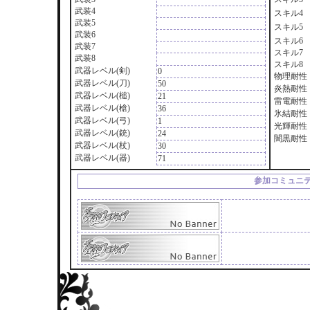
武装4
スキル4
武装5
スキル5
武装6
スキル6
武装7
スキル7
武装8
スキル8
武器レベル(剣)
0
物理耐性
武器レベル(刀)
50
炎熱耐性
武器レベル(槌)
21
雷電耐性
武器レベル(槍)
36
氷結耐性
武器レベル(弓)
1
光輝耐性
武器レベル(銃)
24
闇黒耐性
武器レベル(杖)
30
武器レベル(器)
71
参加コミュニ