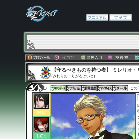
【守るべきものを持つ者】 ミレリオ・
(みれりお・りがるはいと)
このP