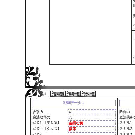
戦闘データ１
攻撃力
防御力
42
魔法攻撃力
魔法防御
79
武装1
【乗り物】
スキル1
空掴む腕
武装2
【グッズ】
スキル2
原罪
武装3
スキル3