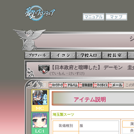
【日本政府と喧嘩した】 デーモン 圭
(でいもん・けいすけ)
このP
アイテム説明
埼玉製スーツ
属
装備種別
服
炎