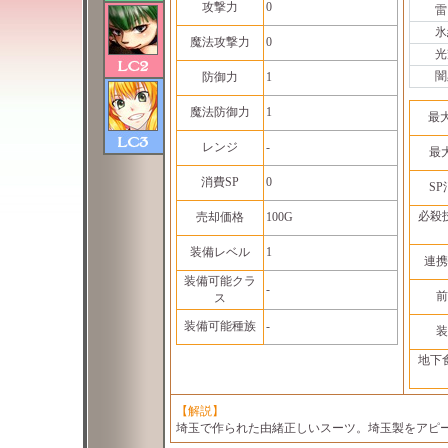
攻撃力
0
雷
氷
魔法攻撃力
0
光
闇
防御力
1
魔法防御力
1
最
レンジ
-
最
消費SP
0
S
必殺
売却価格
100G
装備レベル
1
連携
装備可能クラ
-
前
ス
装備可能種族
-
装
地下
【解説】
埼玉で作られた由緒正しいスーツ。埼玉製をアピ