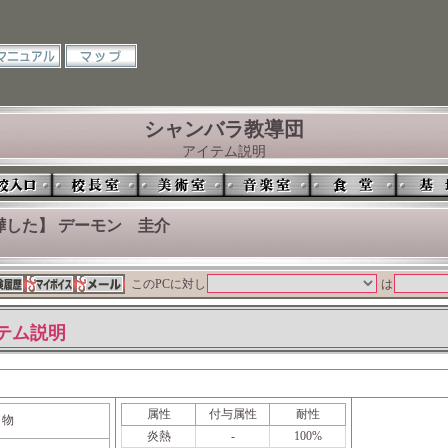
シャンバラ教導団
アイテム説明
嘩した】 デーモン 圭介
このPCに対し
は
テム説明
属性
付与属性
耐性
り物
炎熱
-
100%