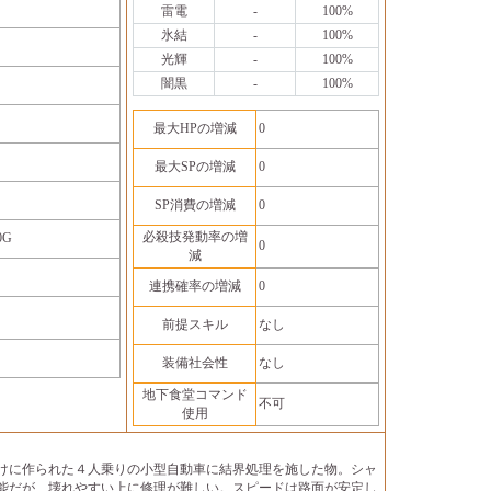
雷電
-
100%
氷結
-
100%
光輝
-
100%
闇黒
-
100%
最大HPの増減
0
最大SPの増減
0
SP消費の増減
0
必殺技発動率の増
0G
0
減
連携確率の増減
0
前提スキル
なし
装備社会性
なし
地下食堂コマンド
不可
使用
けに作られた４人乗りの小型自動車に結界処理を施した物。シャ
能だが、壊れやすい上に修理が難しい。スピードは路面が安定し