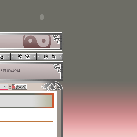
SFL0044994
と