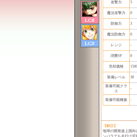
攻撃力
5
魔法攻撃力
0
防御力
3
魔法防御力
0
レンジ
-
消費SP
0
売却価格
150
装備レベル
30
装備可能クラ
-
ス
装備可能種族
-
【解説】
地球の開発途上国向
ンバラでも走行は可