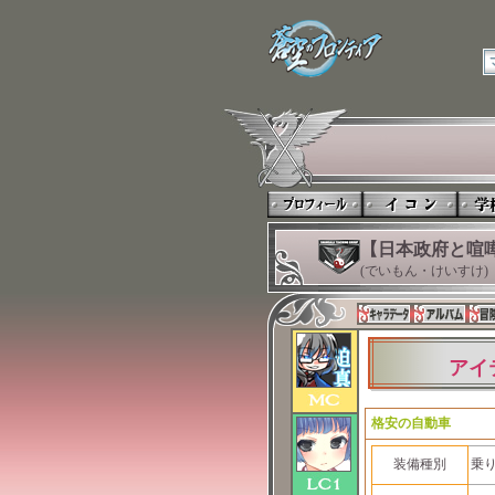
【日本政府と喧
(でいもん・けいすけ)
アイ
格安の自動車
装備種別
乗