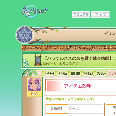
イル
【パラケルススの名を継ぐ錬金術師】 
(あぞーと・わるぷるぎす)
このP
アイテム説明
片思いの本命チョコ【本命チョコ】
属
装備種別
グッズ
炎