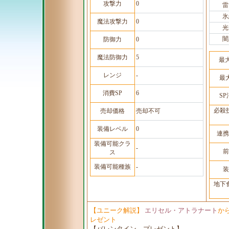
攻撃力
0
雷
氷
魔法攻撃力
0
光
闇
防御力
0
魔法防御力
5
最
レンジ
-
最
消費SP
6
S
必殺
売却価格
売却不可
装備レベル
0
連携
装備可能クラ
-
前
ス
装備可能種族
-
装
地下
【ユニーク解説】
エリセル・アトラナート
か
レゼント
【バレンタイン プレゼント】