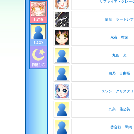
サファイア・クレー
蘭華・ラートレア
永夜 雛菊
九条 葱
白乃 自由帳
スワン・クリスタリ
九条 蒲公英
一番合戦 黒鋼