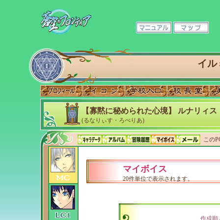
イル
【寡黙に秘められた心境】 ルナリィス
(るなりぃす・ろべりあ)
このP
マイボイス
20件単位で表示されます。
作成順