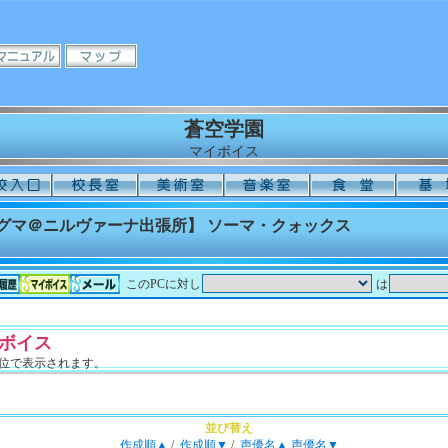
蒼空学園
マイボイス
ニグマ＠ニルヴァーナ出張所】 ソーマ・クォックス
このPCに対し
は
ボイス
単位で表示されます。
並び替え
作成順▲
/
作成順▼
/
声優名▲
声優名▼