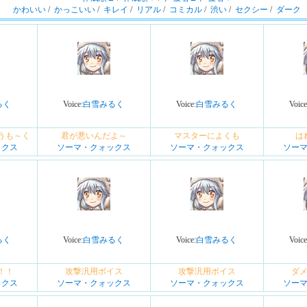
かわいい
/
かっこいい
/
キレイ
/
リアル
/
コミカル
/
渋い
/
セクシー
/
ダーク
るく
Voice:
白雪みるく
Voice:
白雪みるく
Voice
うも～く
君が悪いんだよ～
マスターによくも
は
ックス
ソーマ・クォックス
ソーマ・クォックス
ソー
るく
Voice:
白雪みるく
Voice:
白雪みるく
Voice
！！
攻撃汎用ボイス
攻撃汎用ボイス
ダ
ックス
ソーマ・クォックス
ソーマ・クォックス
ソー