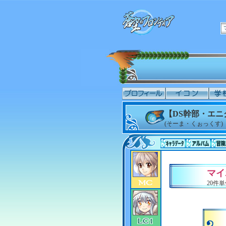
【DS幹部・エ
(そーま・くぉっくす)
マイ
20件