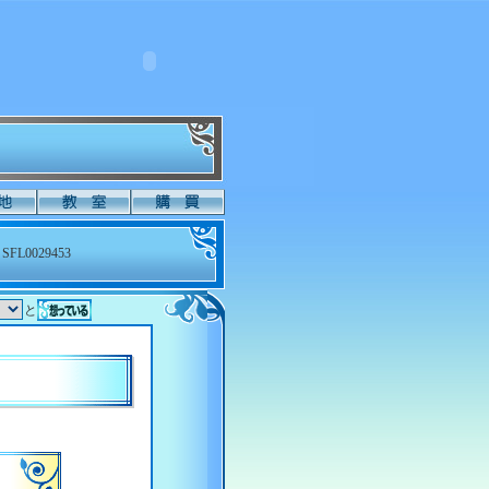
SFL0029453
と