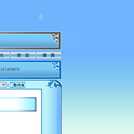
SFL0038070
と