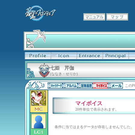
七姫 芹伽
(ななき・せりか)
このP
マイボイス
20件単位で表示されます。
条件に当てはまるデータが存在しませんでした。