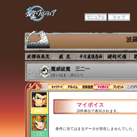
波
魔威破魔 三二一
(まいはま・みにい)
このP
マイボイス
20件単位で表示されます。
条件に当てはまるデータが存在しませんでした。