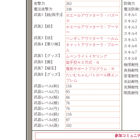
攻撃力
防御力
263
魔法攻撃力
魔法防御
338
武装1
【銃(両手)】
スキル1
ホエールアヴァターラ・バズー
カ
スキル2
武装2
【鎧】
ホエールアヴァターラ・アーマ
スキル3
ー
スキル4
武装3
【頭】
ペンギンアヴァターラ・ヘルム
スキル5
武装4
【乗り物】
キャットアヴァターラ・ブルー
スキル6
ム
スキル7
武装5
【グッズ】
ムーンライトイヤリング
スキル8
武装6
【腕】
籠手型ＨＣ弐式・Ｎ
物理耐性
武装7
【秘宝】
魔術サポートプログラム・Ｎ
炎熱耐性
武装8
【グッズ】
たいむちゃんパトロール隊エン
雷電耐性
ブレム
氷結耐性
武器レベル(剣)
116
光輝耐性
武器レベル(刀)
95
闇黒耐性
武器レベル(槌)
66
武器レベル(槍)
76
武器レベル(弓)
76
武器レベル(銃)
116
武器レベル(杖)
97
武器レベル(器)
102
参加コミュニ