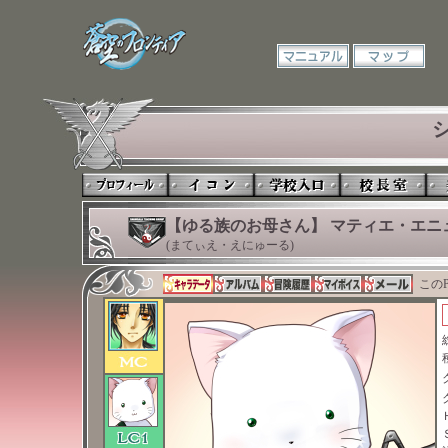
【ゆる族のお母さん】 マティエ・エニ
(まてぃえ・えにゅーる)
このP