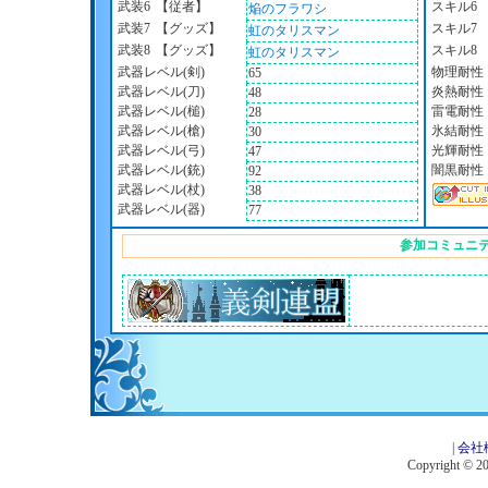
武装6
【従者】
スキル6
焔のフラワシ
武装7
【グッズ】
スキル7
虹のタリスマン
武装8
【グッズ】
スキル8
虹のタリスマン
武器レベル(剣)
物理耐性
65
武器レベル(刀)
炎熱耐性
48
武器レベル(槌)
雷電耐性
28
武器レベル(槍)
氷結耐性
30
武器レベル(弓)
光輝耐性
47
武器レベル(銃)
闇黒耐性
92
武器レベル(杖)
38
武器レベル(器)
77
参加コミュニ
|
会社
Copyright © 201