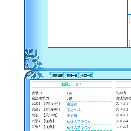
戦闘データ１
攻撃力
防御力
126
魔法攻撃力
魔法防御
219
武装1
【銃(片手)】
スキル1
魔道銃
武装2
【杖(片手)】
スキル2
栄光の杖
武装3
【乗り物】
スキル3
光る箒
武装4
【従者】
スキル4
粘体のフラワシ
武装5
【従者】
スキル5
粘体のフラワシ