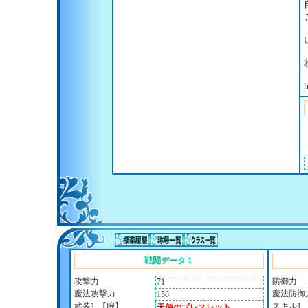
h
戦闘データ１
攻撃力
防御力
71
魔法攻撃力
魔法防御
158
武装1
【腕】
スキル1
天使のブレスレット