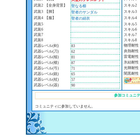
武装2
【全身背景】
スキル2
聖なる櫛
武装3
【脚】
スキル3
聖者のサンダル
武装4
【服】
スキル4
聖者の絹衣
武装5
スキル5
武装6
スキル6
武装7
スキル7
武装8
スキル8
物理耐性
武器レベル(剣)
83
炎熱耐性
武器レベル(刀)
62
雷電耐性
武器レベル(槌)
81
氷結耐性
武器レベル(槍)
87
光輝耐性
武器レベル(弓)
71
闇黒耐性
武器レベル(銃)
65
武器レベル(杖)
57
武器レベル(器)
90
参加コミュニ
コミュニティに参加していません。