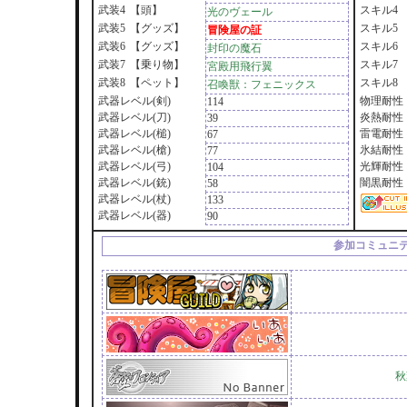
武装4
【頭】
スキル4
光のヴェール
武装5
【グッズ】
スキル5
冒険屋の証
武装6
【グッズ】
スキル6
封印の魔石
武装7
【乗り物】
スキル7
宮殿用飛行翼
武装8
【ペット】
スキル8
召喚獣：フェニックス
武器レベル(剣)
物理耐性
114
武器レベル(刀)
炎熱耐性
39
武器レベル(槌)
雷電耐性
67
武器レベル(槍)
氷結耐性
77
武器レベル(弓)
光輝耐性
104
武器レベル(銃)
闇黒耐性
58
武器レベル(杖)
133
武器レベル(器)
90
参加コミュニ
秋