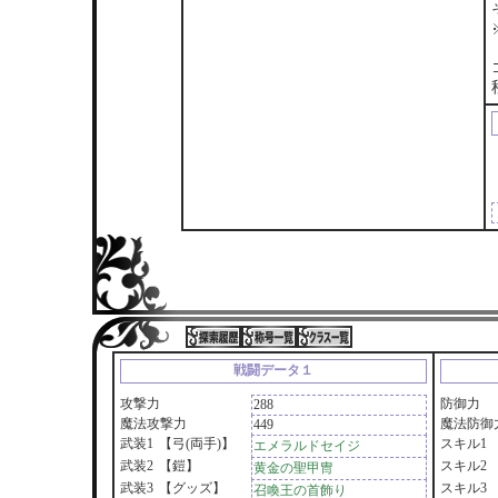
戦闘データ１
攻撃力
防御力
288
魔法攻撃力
魔法防御
449
武装1
【弓(両手)】
スキル1
エメラルドセイジ
武装2
【鎧】
スキル2
黄金の聖甲冑
武装3
【グッズ】
スキル3
召喚王の首飾り