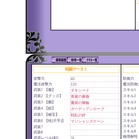
戦闘データ１
攻撃力
防御力
43
魔法攻撃力
魔法防御
133
武装1
【服】
スキル1
タキシード
武装2
【グッズ】
スキル2
青紫の薔薇
武装3
【腕】
スキル3
魔祓の腕輪
武装4
【鎧】
スキル4
ガーディアンローブ
武装5
【秘宝】
スキル5
戦乱の絆
武装6
【杖(片手)】
スキル6
マジシャンズケーン
スキル7
武装7
スキル8
武装8
物理耐性
武器レベル(剣)
31