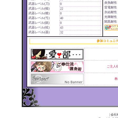
炎熱耐性
武器レベル(刀)
0
雷電耐性
武器レベル(槌)
22
氷結耐性
武器レベル(槍)
0
光輝耐性
武器レベル(弓)
40
闇黒耐性
武器レベル(銃)
0
武器レベル(杖)
43
武器レベル(器)
32
参加コミュニ
ご主人
教
|
会社