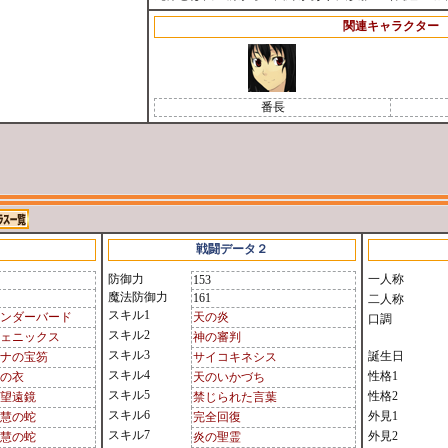
関連キャラクター
番長
戦闘データ２
防御力
一人称
153
魔法防御力
161
二人称
スキル1
ンダーバード
天の炎
口調
スキル2
ェニックス
神の審判
スキル3
誕生日
ナの宝笏
サイコキネシス
スキル4
性格1
の衣
天のいかづち
スキル5
性格2
望遠鏡
禁じられた言葉
スキル6
外見1
慧の蛇
完全回復
スキル7
外見2
慧の蛇
炎の聖霊