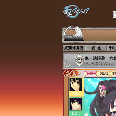
鬼一法眼著 六
(きいちほうげんちょ・