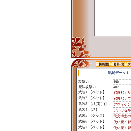
戦闘データ１
攻撃力
190
魔法攻撃力
402
武装1
【ペット】
召喚獣：サ
武装2
【ペット】
召喚獣：フ
武装3
【杖(両手)】
アウィケン
武装4
【鎧】
アルガゼル
武装5
【グッズ】
天文博士の
武装6
【ペット】
使い魔：智
武装7
【ペット】
使い魔：智