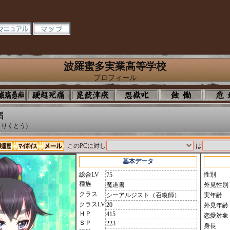
波羅蜜多実業高等学校
プロフィール
韜
りくとう)
このPCに対し
は
基本データ
総合LV
性別
75
種族
魔道書
外見性別
クラス
シーアルジスト（召喚師）
実年齢
クラスLV
20
外見年齢
ＨＰ
415
恋愛対象
ＳＰ
223
身長