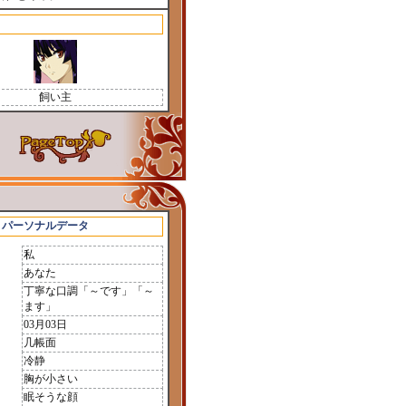
飼い主
パーソナルデータ
私
あなた
丁寧な口調「～です」「～
ます」
03月03日
几帳面
冷静
胸が小さい
眠そうな顔