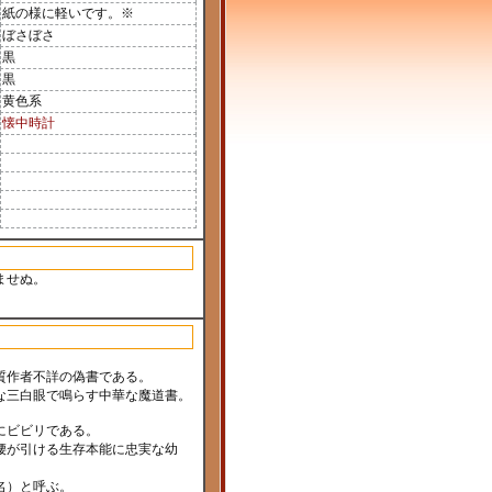
紙の様に軽いです。※
ぼさぼさ
黒
黒
黄色系
懐中時計
ませぬ。
質作者不詳の偽書である。
な三白眼で鳴らす中華な魔道書。
にビビリである。
腰が引ける生存本能に忠実な幼
名）と呼ぶ。