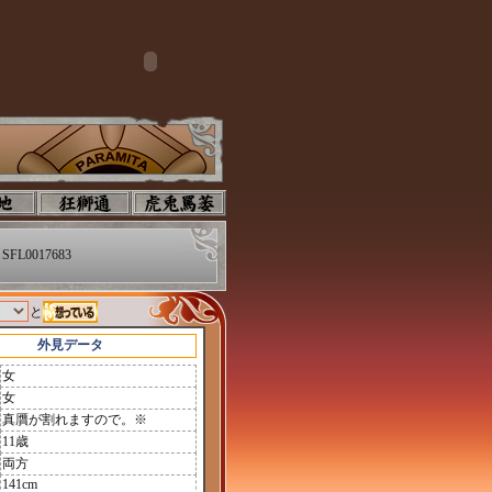
SFL0017683
と
外見データ
女
女
真贋が割れますので。※
11歳
両方
141cm