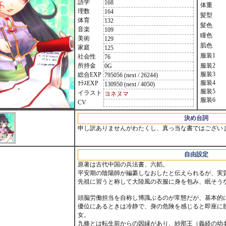
語学
168
体重
理数
164
髪型
体育
132
髪色
音楽
109
瞳色
美術
129
肌色
家庭
125
服装1
社会性
76
所持金
服装2
0G
服装3
総合EXP
795056 (next / 26244)
服装4
ｸﾗｽEXP
130950 (next / 4050)
服装5
イラスト
ヨネヌマ
服装6
CV
決め台詞
申し訳ありませんがわたくし、真っ当な書ではござい
自由設定
原著は古代中国の兵法書、六韜。
平安期の陰陽師が編纂しなおしたと伝えられるが、実
先祖に習うと称して大陸風の衣服に身を包み、眠そう
頭脳労働担当を自称し博識ぶるのが常態だが、基本的
優位にあるときは冷静で、身の危険を感じると即座に
女。
九條とは転生前からの因縁があり、紗那王（義経の幼