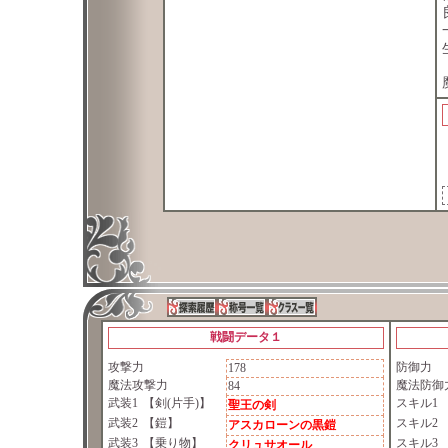
戦闘データ１
攻撃力
防御力
178
魔法攻撃力
魔法防御
84
武装1
【剣(片手)】
スキル1
聖王の剣
武装2
【鎧】
スキル2
アスカローンの黒鎧
武装3
【乗り物】
スキル3
クリュサオール