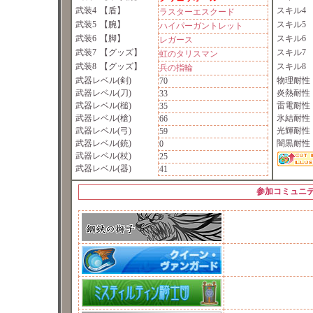
武装4
【盾】
スキル4
ラスターエスクード
武装5
【腕】
スキル5
ハイパーガントレット
武装6
【脚】
スキル6
レガース
武装7
【グッズ】
スキル7
虹のタリスマン
武装8
【グッズ】
スキル8
兵の指輪
武器レベル(剣)
物理耐性
70
武器レベル(刀)
炎熱耐性
33
武器レベル(槌)
雷電耐性
35
武器レベル(槍)
氷結耐性
66
武器レベル(弓)
光輝耐性
59
武器レベル(銃)
闇黒耐性
0
武器レベル(杖)
25
武器レベル(器)
41
参加コミュニ