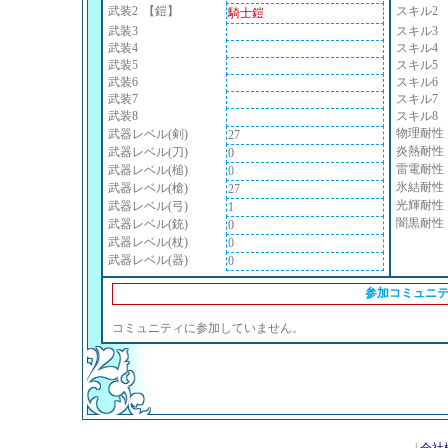
武装2
【鎧】
スキル2
騎士鎧
武装3
スキル3
武装4
スキル4
武装5
スキル5
武装6
スキル6
武装7
スキル7
武装8
スキル8
物理耐性
武器レベル(剣)
27
炎熱耐性
武器レベル(刀)
0
雷電耐性
武器レベル(槌)
0
氷結耐性
武器レベル(槍)
27
光輝耐性
武器レベル(弓)
1
闇黒耐性
武器レベル(銃)
0
武器レベル(杖)
0
武器レベル(器)
0
参加コミュニ
コミュニティに参加していません。