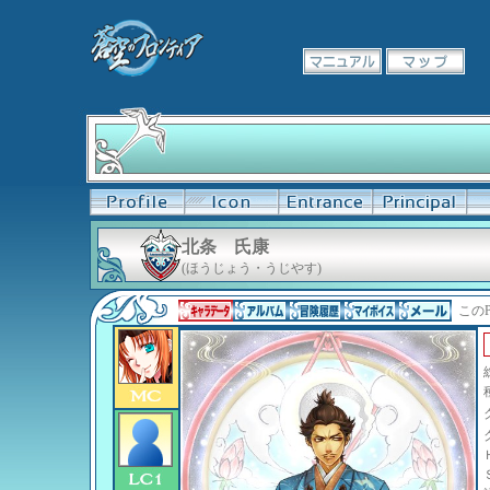
北条 氏康
(ほうじょう・うじやす)
このP