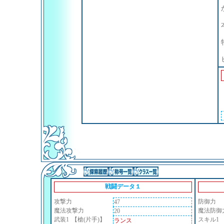
戦闘データ１
攻撃力
防御力
47
魔法攻撃力
魔法防御
20
武装1
【槍(片手)】
スキル1
ランス