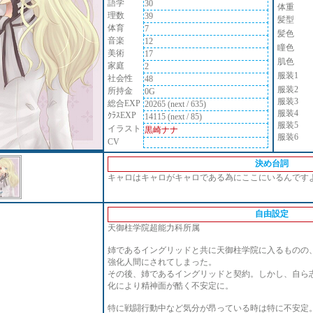
語学
30
体重
理数
39
髪型
体育
7
髪色
音楽
12
瞳色
美術
17
肌色
家庭
2
服装1
社会性
48
服装2
所持金
0G
服装3
総合EXP
20265 (next / 635)
服装4
ｸﾗｽEXP
14115 (next / 85)
服装5
イラスト
黒崎ナナ
服装6
CV
決め台詞
キャロはキャロがキャロである為にここにいるんです
自由設定
天御柱学院超能力科所属
姉であるイングリッドと共に天御柱学院に入るものの
強化人間にされてしまった。
その後、姉であるイングリッドと契約。しかし、自ら
化により精神面が酷く不安定に。
特に戦闘行動中など気分が昂っている時は特に不安定