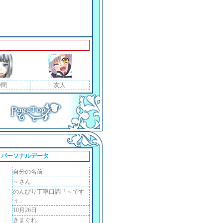
仲間
友人
パーソナルデータ
自分の名前
～さん
のんびり丁寧口調「～です
ぅ」
10月26日
きまぐれ