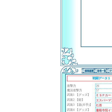
戦闘データ１
攻撃力
29
魔法攻撃力
57
武装1
【グッズ】
ＥＳＰカー
武装2
【鎧】
エスパーマ
武装3
【器(片手)】
匕首
武装4
【グッズ】
鏖殺寺院イ