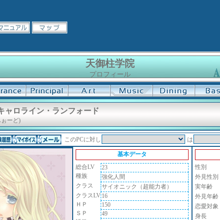
天御柱学院
プロフィール
 キャロライン・ランフォード
ぉーど)
このPCに対し
は
基本データ
総合LV
性別
23
種族
強化人間
外見性別
クラス
サイオニック（超能力者）
実年齢
クラスLV
16
外見年齢
ＨＰ
150
恋愛対象
ＳＰ
49
身長