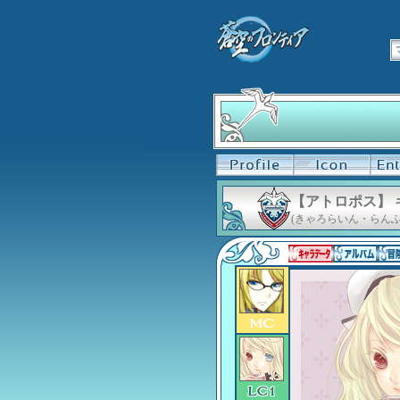
【アトロポス】
(きゃろらいん・らんふ