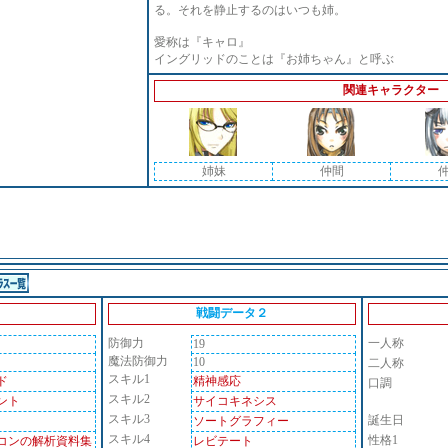
る。それを静止するのはいつも姉。
愛称は『キャロ』
イングリッドのことは『お姉ちゃん』と呼ぶ
関連キャラクター
姉妹
仲間
戦闘データ２
防御力
一人称
19
魔法防御力
10
二人称
スキル1
ド
精神感応
口調
スキル2
ント
サイコキネシス
スキル3
誕生日
ソートグラフィー
スキル4
性格1
コンの解析資料集
レビテート