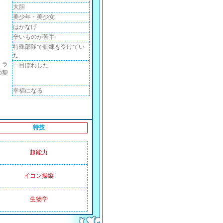
大胆
美少年・美少女
はかなげ
辛いものが苦手
特殊部隊で訓練を受けてい
た
・ラ
一目ぼれした
の契
幸福になる
特技
超能力
イコン操縦
生物学