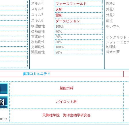
スキル5
性格2
フォースフィールド
スキル6
外見1
火術
スキル7
外見2
雷術
スキル8
弱点
ダークビジョン
物理耐性
100%
生い立ち
炎熱耐性
80%
雷電耐性
80%
イングリッド
氷結耐性
80%
ンフォードと
光輝耐性
約理由
100%
将来の夢
闇黒耐性
90%
参加コミュニティ
超能力科
パイロット科
天御柱学院 海洋生物学研究会