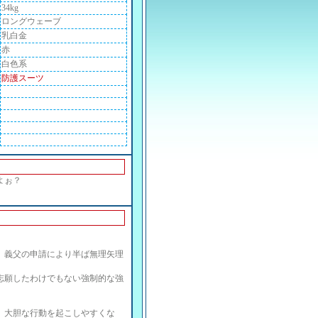
34kg
ロングウェーブ
乳白金
赤
白色系
防護スーツ
よぉ？
、義父の申請により半ば無理矢理
志願したわけでもない強制的な強
。大胆な行動を起こしやすくな