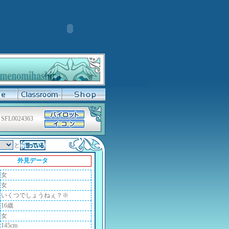
SFL0024363
と
外見データ
女
女
いくつでしょうねぇ？※
16歳
女
145cm