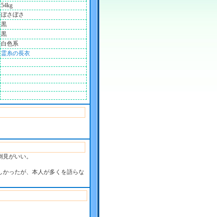
54kg
ぼさぼさ
黒
黒
白色系
霊糸の長衣
倒見がいい。
しかったが、本人が多くを語らな