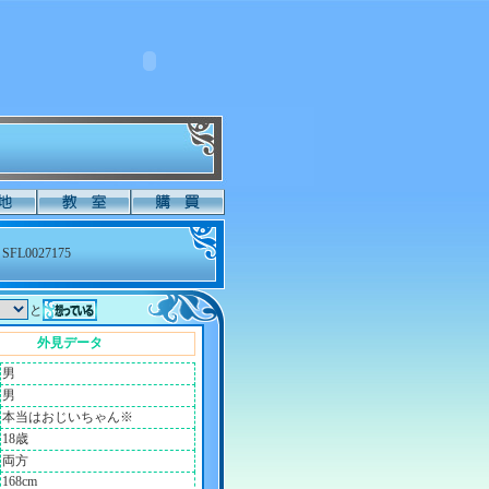
SFL0027175
と
外見データ
男
男
本当はおじいちゃん※
18歳
両方
168cm