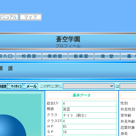
蒼空学園
プロフィール
原 涯
このPCに対し
は
基本データ
総合LV
性別
4
種族
英霊
外見性別
クラス
ナイト（騎士）
実年齢
クラスLV
4
外見年齢
ＨＰ
85
恋愛対象
ＳＰ
18
身長