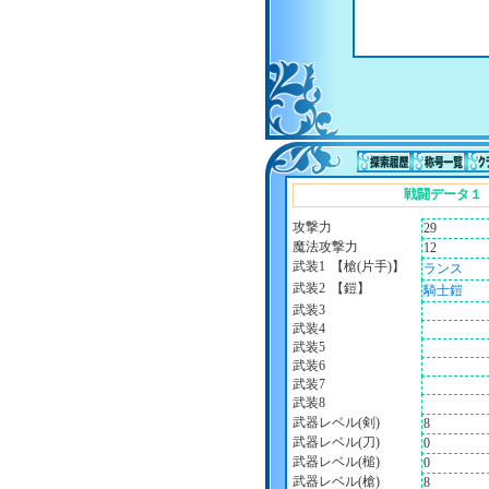
戦闘データ１
攻撃力
29
魔法攻撃力
12
武装1
【槍(片手)】
ランス
武装2
【鎧】
騎士鎧
武装3
武装4
武装5
武装6
武装7
武装8
武器レベル(剣)
8
武器レベル(刀)
0
武器レベル(槌)
0
武器レベル(槍)
8