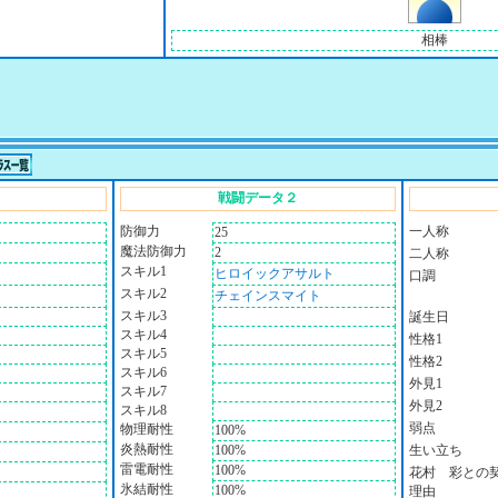
相棒
戦闘データ２
防御力
一人称
25
魔法防御力
2
二人称
スキル1
ヒロイックアサルト
口調
スキル2
チェインスマイト
スキル3
誕生日
スキル4
性格1
スキル5
性格2
スキル6
外見1
スキル7
外見2
スキル8
弱点
物理耐性
100%
炎熱耐性
100%
生い立ち
雷電耐性
100%
花村 彩との
氷結耐性
100%
理由