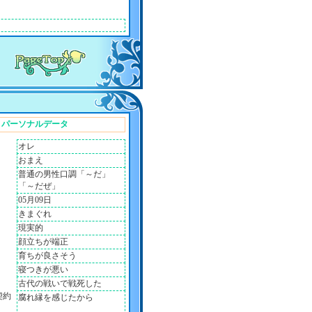
パーソナルデータ
オレ
おまえ
普通の男性口調「～だ」
「～だぜ」
05月09日
きまぐれ
現実的
顔立ちが端正
育ちが良さそう
寝つきが悪い
古代の戦いで戦死した
契約
腐れ縁を感じたから