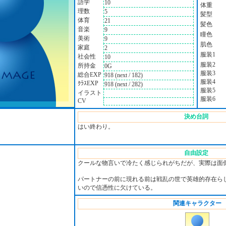
語学
10
体重
理数
5
髪型
体育
21
髪色
音楽
9
瞳色
美術
9
肌色
家庭
2
服装1
社会性
10
服装2
所持金
0G
服装3
総合EXP
918 (next / 182)
服装4
ｸﾗｽEXP
918 (next / 282)
服装5
イラスト
服装6
CV
決め台詞
はい終わり。
自由設定
クールな物言いで冷たく感じられがちだが、実際は面
パートナーの前に現れる前は戦乱の世で英雄的存在ら
いので信憑性に欠けている。
関連キャラクター