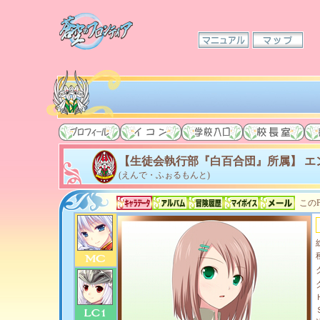
【生徒会執行部『白百合団』所属】 エ
(えんで・ふぉるもんと)
このP