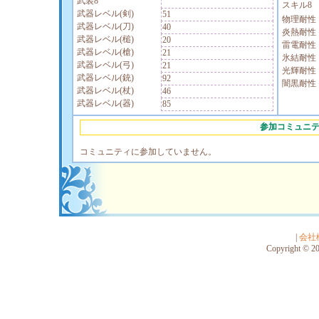
武装8
スキル8
武器レベル(剣)
51
物理耐性
武器レベル(刀)
40
炎熱耐性
武器レベル(槌)
20
雷電耐性
武器レベル(槍)
21
氷結耐性
武器レベル(弓)
21
光輝耐性
武器レベル(銃)
92
闇黒耐性
武器レベル(杖)
46
武器レベル(器)
85
参加コミュニ
コミュニティに参加していません。
|
会社
Copyright © 201