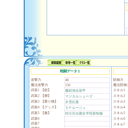
戦闘データ１
攻撃力
防御力
48
魔法攻撃力
魔法防御
150
武装1
【鎧】
スキル1
魔鎧強化装甲
武装2
【脚】
スキル2
マジカルシューズ
武装3
【乗り物】
スキル3
氷雪比翼
武装4
【グッズ】
スキル4
ＳＰルージュ
武装5
【服】
スキル5
特注百合園女学院新制服
武装6
スキル6
武装7
スキル7