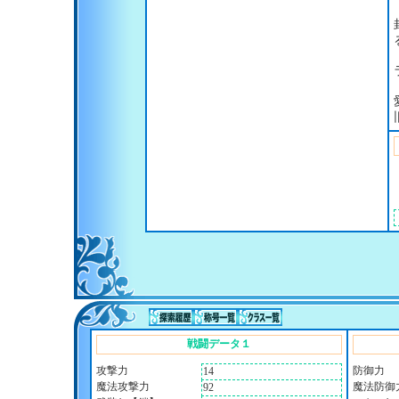
戦闘データ１
攻撃力
防御力
14
魔法攻撃力
魔法防御
92