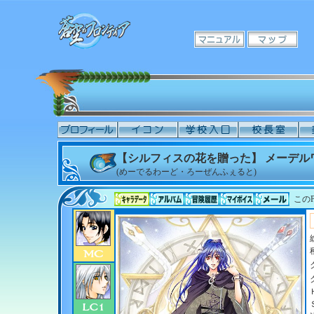
【シルフィスの花を贈った】 メーデル
(めーでるわーど・ろーぜんふぇると)
このP