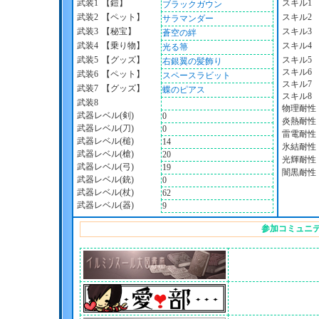
武装1
【鎧】
スキル1
ブラックガウン
武装2
【ペット】
スキル2
サラマンダー
武装3
【秘宝】
スキル3
蒼空の絆
武装4
【乗り物】
スキル4
光る箒
武装5
【グッズ】
スキル5
右銀翼の髪飾り
スキル6
武装6
【ペット】
スペースラビット
スキル7
武装7
【グッズ】
蝶のピアス
スキル8
武装8
物理耐性
武器レベル(剣)
0
炎熱耐性
武器レベル(刀)
0
雷電耐性
武器レベル(槌)
14
氷結耐性
武器レベル(槍)
20
光輝耐性
武器レベル(弓)
19
闇黒耐性
武器レベル(銃)
0
武器レベル(杖)
62
武器レベル(器)
9
参加コミュニ